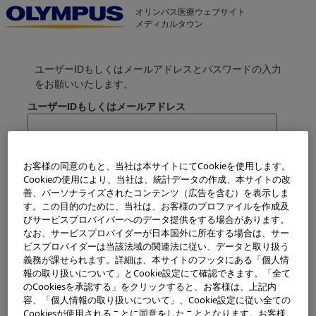
オリンパス医療ウェブサイト
メディカルタウン
ユーザーIDもしくはメールアドレスとパスワードの入力
をお願いいたします。
ユーザーIDもしくはメールアドレス
パスワード
お客様の同意のもと、当社は本サイトにてCookieを使用します。
Cookieの使用により、当社は、統計データの作成、本サイトの改
善、パーソナライズされたコンテンツ（広告を含む）を表示しま
> パスワードをお忘れの方
す。この目的のために、当社は、お客様のプロファイルを作成及
びサービスプロバイバーへのデータ提供をする場合があります。
次回から自動ログインする
なお、サービスプロバイダーが日本国外に所在する場合は、サー
ビスプロバイダーは当該法域の関連法に従い、データと取り扱う
義務が課せられます。詳細は、本サイトのフッタにある「個人情
報の取り扱いについて」とCookie設定にて確認できます。「全て
のCookiesを承認する」をクリックすると、お客様は、上記内
容、「個人情報の取り扱いについて」、Cookie設定に従い全ての
Cookiesが使用されることに同意をしたこととなります。お客様