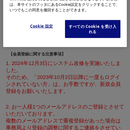
新規会員登録
は、本サイトのフッタにあるCookie設定をクリックすることで、
いつでもこの同意を撤回することができます。
※本会員以外の方は、所定のユーザーID及びパスワード
Cookie 設定
すべての Cookie を受け入
でログインいただきますようお願いいたします。
れる
【会員登録に関する注意事項】
1. 2024年12月3日にシステム改修を実施いたしま
した。
そのため、「2023年10月2日以降に一度もログイ
ンされていない方」は、お手数ですが、新規会員
登録をお願いいたします。
2. お一人様1つのメールアドレスのご登録とさせて
いただいております。
複数のメールアドレスで重複登録があった場合は
事務局より登録の調整に関するご連絡をさせてい