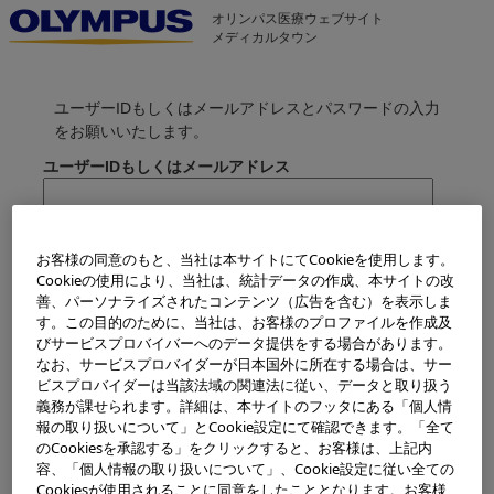
オリンパス医療ウェブサイト
メディカルタウン
ユーザーIDもしくはメールアドレスとパスワードの入力
をお願いいたします。
ユーザーIDもしくはメールアドレス
パスワード
お客様の同意のもと、当社は本サイトにてCookieを使用します。
Cookieの使用により、当社は、統計データの作成、本サイトの改
善、パーソナライズされたコンテンツ（広告を含む）を表示しま
> パスワードをお忘れの方
す。この目的のために、当社は、お客様のプロファイルを作成及
びサービスプロバイバーへのデータ提供をする場合があります。
次回から自動ログインする
なお、サービスプロバイダーが日本国外に所在する場合は、サー
ビスプロバイダーは当該法域の関連法に従い、データと取り扱う
義務が課せられます。詳細は、本サイトのフッタにある「個人情
報の取り扱いについて」とCookie設定にて確認できます。「全て
のCookiesを承認する」をクリックすると、お客様は、上記内
容、「個人情報の取り扱いについて」、Cookie設定に従い全ての
Cookiesが使用されることに同意をしたこととなります。お客様