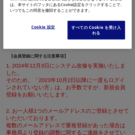
新規会員登録
は、本サイトのフッタにあるCookie設定をクリックすることで、
いつでもこの同意を撤回することができます。
※本会員以外の方は、所定のユーザーID及びパスワード
Cookie 設定
すべての Cookie を受け入
でログインいただきますようお願いいたします。
れる
【会員登録に関する注意事項】
1. 2024年12月3日にシステム改修を実施いたしま
した。
そのため、「2023年10月2日以降に一度もログイ
ンされていない方」は、お手数ですが、新規会員
登録をお願いいたします。
2. お一人様1つのメールアドレスのご登録とさせて
いただいております。
複数のメールアドレスで重複登録があった場合は
事務局より登録の調整に関するご連絡をさせてい